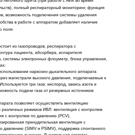
-легочного шунта (при работе с АИК во время
льств), полный респираторный мониторинг, функция
ов, возможность подключения системы удаления
добства в работе с аппаратом добавляет наличие
о поля.
стоит из газопроводов, респиратора с
онтура пациента, абсорбера, испарителя
, системы электронных флоуметр, блока управления,
ах;
использовании наркозно-дыхательного аппарата
ерез магистрали высокого давления, подключаемые к
Используются три газа: кислород, закись азота и
можность подачи газа от резервных источников
парата позволяет осуществлять вентиляцию
м различных режимов ИВЛ: вентиляция с контролем
ия с контролем по давлению (PCV),
зированная принудительная вентиляция с
о давлению (SIMV и PSIMV), поддержка спонтанного
 спонтанное дыхание. Дыхательная система