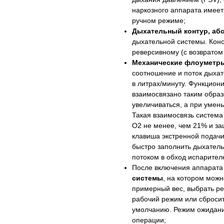
наркозного аппарата имеет
ручном режиме;
Дыхательный контур, абс
дыхательной системы. Конс
реверсивному (с возвратом 
Механические флоуметр
соотношение и поток дыхат
в литрах/минуту. Функцион
взаимосвязано таким образ
увеличиваться, а при умен
Такая взаимосвязь система
O2 не менее, чем 21% и за
клавиша экстренной подач
быстро заполнить дыхател
потоком в обход испарител
После включения аппарата
системы
, на котором можн
примерный вес, выбрать ре
рабочий режим или сбросит
умолчанию. Режим ожидани
операции;