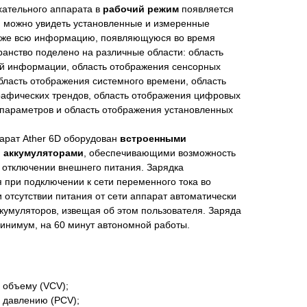
хательного аппарата в
рабочий режим
появляется
м можно увидеть установленные и измеренные
акже всю информацию, появляющуюся во время
ранство поделено на различные области: область
й информации, область отображения сенсорных
ласть отображения системного времени, область
рафических трендов, область отображения цифровых
параметров и область отображения установленных
арат Ather 6D оборудован
встроенными
 аккумуляторами
, обеспечивающими возможность
 отключении внешнего питания. Зарядка
 при подключении к сети переменного тока во
 отсутствии питания от сети аппарат автоматически
ккумуляторов, извещая об этом пользователя. Заряда
 минимум, на 60 минут автономной работы.
 объему (VCV);
 давлению (PCV);