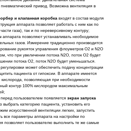
 пневматический привод. Возможна вентиляция в
орбер и клапанная коробка
входят в состав модуля
трукция аппарата позволяет работать с ним как по
части газа), так и по нереверсивному контуру;
ы
аппарата позволяют устанавливать необходимое
ельных газов. Измерение традиционно производится
ирование рукояток управления флоуметров O2 и N2O
ом, что при увеличении потока N2O, поток O2 будет
ьшении потока O2, поток N2O будет уменьшаться.
 регулировки может обеспечить подачу концентрации
щитить пациента от гипоксии. В аппарате имеется
и кислорода, позволяющая при необходимости
ьный контур 100% кислородом максимальным
ей;
 перед пользователем появляется
экран запуска
о выбрать категорию пациента, установить его
жим искусственной вентиляции легких, запустить
ь все параметры аппарата на настройки по
я позволяет пользователю выполнить те же самые