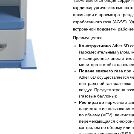
Также имеются опция сердечно
кардиохирургических вмешате
архивации и просмотра тренд
отработанного газа (AGSS). У
встроенной подсветки рабочег
Преимущества
Конструктивно
Ather 6D со
газосмесительным узлом, к
ингаляционных анестетиков
монитора и стойки на колес
Подача свежего газа
при 
Ather 6D осуществляется ч
центральной газоразводке. 
воздух. Предусмотрена воз
(газовые баллоны);
Респиратор
наркозного ап
пациента с использование
по объему (VCV), вентиляц
перемежающаяся синхрони
контролем по объему или п
дыхания давлением (PSV),