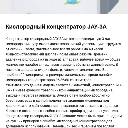
Кислородный концентратор JAY-3A
Концентратор кислородный JAY-3A может производить до 3 литров
кислорода в минуту, имеет достаточно низкий уровень шума, трудится
от сети 220 вольт, максимальное время работы до 40 часов.
Жидкокристаллический дисплей показывает режимы времени,
давление кислорода на выходе из аппарата, рабочее время — общее
количество наработанных часов и время работы за данный сеанс. В
комплект аппарата входит фильтр, канюля и увлажнитель. Вес
прибора 22 килограмма, а размеры минимальные среди линейки
кислородных концентраторов 36/35/60 сантиметров.
Учитывая, что данная модель является бюджетной, концентратор JAY-
3A не имеет функции тревоги низкой концентрации кислорода на
выходе и перегрева аппарата. Вместе с тем прибор абсолютно
безопасен, ведь в данной модели нет хранения кислорода под
давлением, что даёт основание не волноваться за жизнь и здоровье
близких и позволяет спокойно хранить прибор в домашних условиях.
Концентратор кислородный JAY-3A вполне может быть признан одним
из лучших приборов в линейке кислородных концентраторов для
домашнего использования. Небольшой вес и габариты позволяют