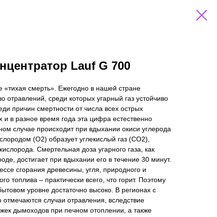
центратор Lauf G 700
е «тихая смерть». Ежегодно в нашей стране
о отравлений, среди которых угарный газ устойчиво
еди причин смертности от числа всех острых
х и в разное время года эта цифра естественно
ном случае происходит при вдыхании окиси углерода
ислородом (О2) образует углекислый газ (СО2),
кислорода. Смертельная доза угарного газа, как
оде, достигает при вдыхании его в течение 30 минут.
ессе сгорания древесины, угля, природного и
го топлива – практически всего, что горит. Поэтому
бытовом уровне достаточно высоко. В регионах с
 отмечаются случаи отравления, вследствие
жек дымоходов при печном отоплении, а также