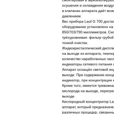
смонтирован в звукоизолирую
осушения и охлаждения возду
в клапанах аппарата даёт воз
давлением.
Вес прибора Lauf G 700 дост
оборудование установлено на
850/703/790 миллиметров. Си
трёхуровневая: фильтр грубой
тонкой очистки.
Жидкокристаллический диспле
на выходе из аппарата, темпе
количество наработанных часо
индикаторы сетевого питания 
Аппарат оснащён световой ин
выходе. При содержании конц
индикатор, при концентрации 
Кроме того, имеется тревожна
кислорода на выходе, перегре
выходе.
Кислородный концентратор La
аппарат, который предназначе
различных процедур, связанны