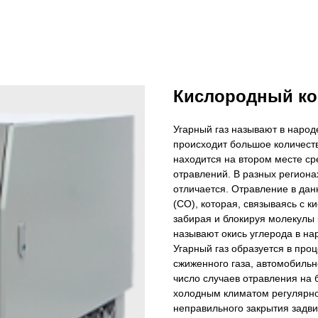
Кислородный кон
Угарный газ называют в народ
происходит большое количеств
находится на втором месте ср
отравлений. В разных региона
отличается. Отравление в дан
(СО), которая, связываясь с к
забирая и блокируя молекулы 
называют окись углерода в нар
Угарный газ образуется в проц
сжиженного газа, автомобильно
число случаев отравления на 
холодным климатом регулярно
неправильного закрытия задви