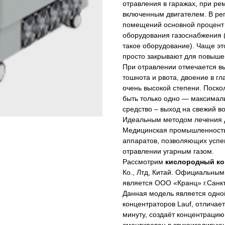
отравления в гаражах, при ре
включенным двигателем. В ре
помещений основной процент 
оборудования газоснабжения 
такое оборудование). Чаще эт
просто закрывают для повыше
При отравлении отмечается в
тошнота и рвота, двоение в гл
очень высокой степени. Поскол
быть только одно — максимал
средство – выход на свежий во
Идеальным методом лечения д
Медицинская промышленность
аппаратов, позволяющих успе
отравлении угарным газом.
Рассмотрим
кислородный ко
Ко., Лтд, Китай. Официальны
является ООО «Кранц» г.Санкт
Данная модель является одно
концентраторов Lauf, отличае
минуту, создаёт концентраци