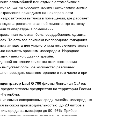
монте автомобилей или отдых в автомобилях с
гионах, где на хорошем уровне газификация жилых
отравлений приходится на неисправности
(недостаточной вытяжки в помещении, где работает
о водонагреватели в ванной комнате, где вытяжку
ния температуры в помещении.
ыраженная головная боль, сердцебиение, одышка,
азах. То есть все признаки кислородного голодания
ьку антидота для угарного газа нет, лечение может
ьно насытить организм кислородом. Народное
здух известно с давних времён.
анной патологии является оксигенотерапия.
 выпускает большое количество различных
шно проводить оксигенотерапию в том числе и при
нцентратор Lauf G 700
фирмы Лонгфиан Сайтек
м представителем предприятия на территории России
-Петербург.
й из самых совершенных среди линейки кислородных
тся высокой производительностью: до 20 литров в
ю кислорода в атмосфере до 90–96%. Прибор