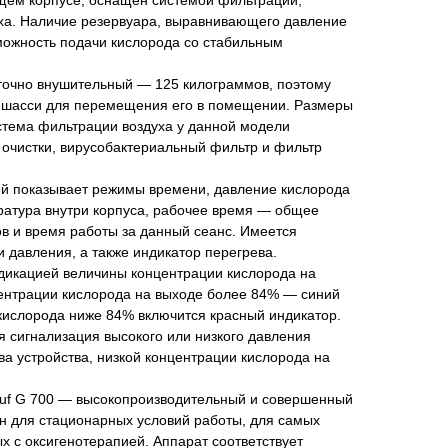
щем корпусе, оснащён системой фильтрации,
ха. Наличие резервуара, выравнивающего давление
можность подачи кислорода со стабильным
аточно внушительный — 125 килограммов, поэтому
 шасси для перемещения его в помещении. Размеры
стема фильтрации воздуха у данной модели
 очистки, вирусобактериальный фильтр и фильтр
й показывает режимы времени, давление кислорода
ратура внутри корпуса, рабочее время — общее
в и время работы за данный сеанс. Имеется
и давления, а также индикатор перегрева.
дикацией величины концентрации кислорода на
ентрации кислорода на выходе более 84% — синий
кислорода ниже 84% включится красный индикатор.
я сигнализация высокого или низкого давления
ва устройства, низкой концентрации кислорода на
uf G 700 — высокопроизводительный и совершенный
н для стационарных условий работы, для самых
х с оксигенотерапией. Аппарат соответствует