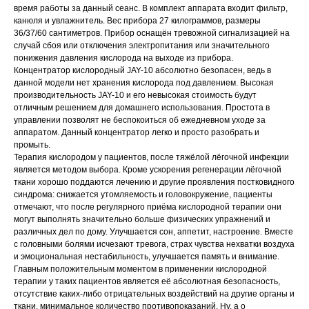
время работы за данный сеанс. В комплект аппарата входит фильтр,
канюля и увлажнитель. Вес прибора 27 килограммов, размеры
36/37/60 сантиметров. Прибор оснащён тревожной сигнализацией на
случай сбоя или отключения электропитания или значительного
понижения давления кислорода на выходе из прибора.
Концентратор кислородный JAY-10 абсолютно безопасен, ведь в
данной модели нет хранения кислорода под давлением. Высокая
производительность JAY-10 и его невысокая стоимость будут
отличным решением для домашнего использования. Простота в
управлении позволят не беспокоиться об ежедневном уходе за
аппаратом. Данный концентратор легко и просто разобрать и
промыть.
Терапия кислородом у пациентов, после тяжёлой лёгочной инфекции
является методом выбора. Кроме ускорения регенерации лёгочной
ткани хорошо поддаются лечению и другие проявления постковидного
синдрома: снижается утомляемость и головокружение, пациенты
отмечают, что после регулярного приёма кислородной терапии они
могут выполнять значительно больше физических упражнений и
различных дел по дому. Улучшается сон, аппетит, настроение. Вместе
с головными болями исчезают тревога, страх чувства нехватки воздуха
и эмоциональная нестабильность, улучшается память и внимание.
Главным положительным моментом в применении кислородной
терапии у таких пациентов является её абсолютная безопасность,
отсутствие каких-либо отрицательных воздействий на другие органы и
ткани, минимальное количество противопоказаний. Ну, а о