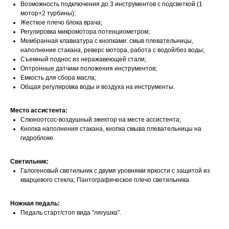
Возможность подключения до 3 инструментов с подсветкой (1
мотор+2 турбины);
Жесткое плечо блока врача;
Регулировка микромотора потенциометром;
Мембранная клавиатура с кнопками: смыв плевательницы,
наполнение стакана, реверс мотора, работа с водой/без воды;
Съемный поднос из неражавеющей стали;
Оптронные датчики положения инструментов;
Емкость для сбора масла;
Общая регулировка воды и воздуха на инструменты.
Место ассистента:
Слюноотсос-воздушный эжектор на месте ассистента;
Кнопка наполнения стакана, кнопка смыва плевательницы на
гидроблоке.
Светильник:
Галогеновый светильник с двумя уровнями яркости с защитой из
кварцевого стекла; Пантографическое плечо светильника.
Ножная педаль:
Педаль старт/стоп вида "лягушка".