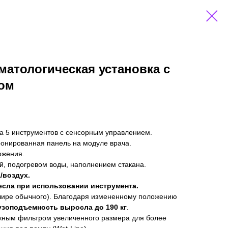
оматологическая установка с
ом
а 5 инструментов с сенсорным управлением.
онированная панель на модуле врача.
ожения.
, подогревом воды, наполнением стакана.
/воздух.
сла при использовании инструмента.
шире обычного). Благодаря измененному положению
узоподъемность выросла до 190 кг
.
жным фильтром увеличенного размера для более