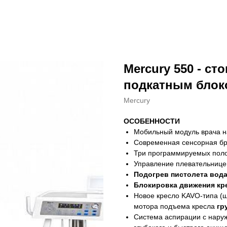
Mercury 550 - ст
подкатным блок
Mercury
ОСОБЕННОСТИ
Мобильный модуль врача н
Современная сенсорная бр
Три программируемых пол
Управление плевательницей
Подогрев пистолета вода
Блокировка движения кре
Новое кресло KAVO-типа (
мотора подъема кресла
гр
Система аспирации с нару