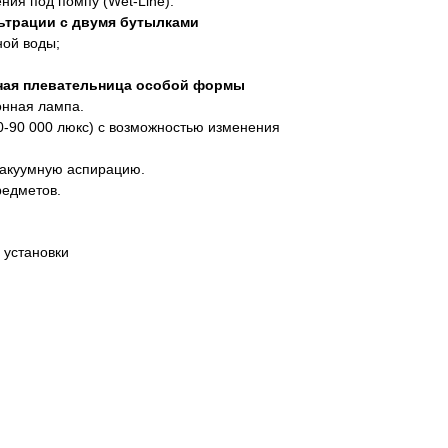
ния под помпу (Wet-Line).
ьтрации с двумя бутылками
ной воды;
ная плевательница особой формы
нная лампа.
0-90 000 люкс) с возможностью изменения
вакуумную аспирацию.
редметов.
 установки