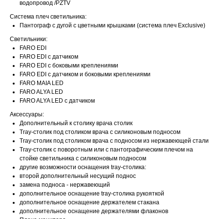
водопровод /PZTV
Система плеч светильника:
Пантограф с дугой с цветными крышками (система плеч Exclusive)
Светильники:
FARO EDI
FARO EDI с датчиком
FARO EDI с боковыми креплениями
FARO EDI с датчиком и боковыми креплениями
FARO MAIA LED
FARO ALYA LED
FARO ALYA LED с датчиком
Аксессуары:
Дополнительный к столику врача столик
Tray-столик под столиком врача с силиконовым подносом
Tray-столик под столиком врача с подносом из нержавеющей стали
Tray-столик с поворотным или с пантографическим плечом на
стойке светильника с силиконовым подносом
другие возможности оснащения tray-столика:
второй дополнительный несущий поднос
замена подноса - нержавеющий
дополнительное оснащение tray-столика рукояткой
дополнительное оснащение держателем стакана
дополнительное оснащение держателями флаконов