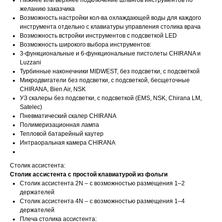
Нижнее или верхнее подключение шлангов инструментов по
желанию заказчика
Возможность настройки кол-ва охлаждающей воды для каждого
инструмента отдельно с клавиатуры управления столика врача
Возможность встройки инструментов с подсветкой LED
Возможность широкого выбора инструментов:
3-функциональные и 6-функциональные пистолеты CHIRANA и
Luzzani
Турбинные наконечники MIDWEST, без подсветки, с подсветкой
Микродвигатели без подсветки, с подсвeткой, бесщеточные
CHIRANA, Bien Air, NSK
УЗ скалеры без подсветки, с подсветкой (EMS, NSK, Chirana LM,
Satelec)
Пневматический скалер CHIRANA
Полимеризационная лампа
Тепловой батарейный каутер
Интраоральная камера CHIRANA
Столик ассистента:
Столик ассистента с простой клавиатурой из фольги
Столик ассистента 2N – с возможностью размещения 1–2
держателей
Столик ассистента 4N – с возможностью размещения 1–4
держателей
Плеча столика ассистента: