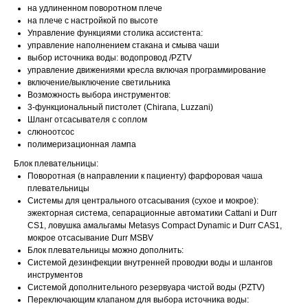
на удлиненном поворотном плече
на плече с настройкой по высоте
Управление функциями столика ассистента:
управление наполнением стакана и смыва чаши
выбор источника воды: водопровод /PZTV
управление движениями кресла включая программирование
включение/выключение светильника
Возможность выбора инструментов:
3-функциональный пистолет (Chirana, Luzzani)
Шланг отсасывателя с соплом
слюноотсос
полимеризационная лампа
Блок плевательницы:
Поворотная (в направлении к пациенту) фарфоровая чаша
плевательницы
Системы для центрального отсасывания (сухое и мокрое):
эжекторная система, сепарационные автоматики Cattani и Durr
CS1, ловушка амальгамы Metasys Compact Dynamic и Durr CAS1,
мокрое отсасывание Durr MSBV
Блок плевательницы можно дополнить:
Системой дезинфекции внутренней проводки воды и шлангов
инструментов
Системой дополнительного резервуара чистой воды (PZTV)
Переключающим клапаном для выбора источника воды: