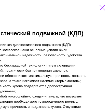
стический подвижной (КДП)
плекса диагностического подвижного (КДП)
го комплекса наши основные усилия были
аксимальной надежности, безопасности, удобства
и.
 по бескаркасной технологии путем склеивания
й, практически без применения заклепок.
рки обеспечивает максимальную прочность, легкость,
узова, а также исключает наличие «термомостов»;
е части кузова подвергаются дробеструйной
удовании;
обой многослойную сэндвич-панель, что позволяет
ранение необходимого температурного режима
димую прочность и надежность кузова. Отсутствие