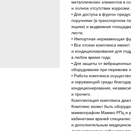
металлических элементов в со
и полное отсутствие коррозии;
• Для доступа в фургон пред
поручнями (в транспортном п
ящики) и выдвижная площадка 
листа;
• Импортная нержавеющая фу
• Все отсеки комплекса имею
и кондиционирования для по
в любое время года;
• Для защиты от вибрационных
оборудование при перевозке 
• Работа комплекса осуществ
и окружающей среды благодар
кондиционирования, независи
и прочего.
Комплектация комплекса диагн
Комплекс может быть оборудо
маммографом Маммо-РПц и ре
кабинетами врачей специали
и дополнительным медицинск