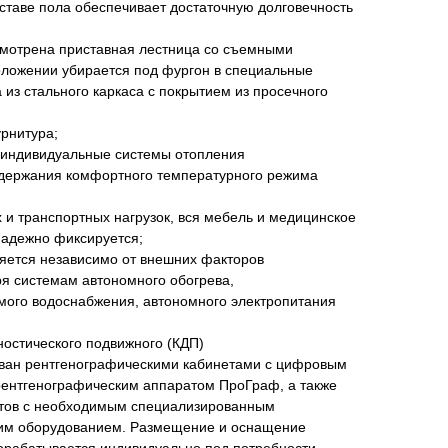
ставе пола обеспечивает достаточную долговечность
усмотрена приставная лестница со съемными
оложении убирается под фургон в специальные
из стального каркаса с покрытием из просечного
рнитура;
т индивидуальные системы отопления
ддержания комфортного температурного режима
 и транспортных нагрузок, вся мебель и медицинское
надежно фиксируется;
ляется независимо от внешних факторов
я системам автономного обогрева,
мого водоснабжения, автономного электропитания
остического подвижного (КДП)
ван рентгенографическими кабинетами с цифровым
нтгенографическим аппаратом ПроГраф, а также
стов с необходимым специализированным
им оборудованием. Размещение и оснащение