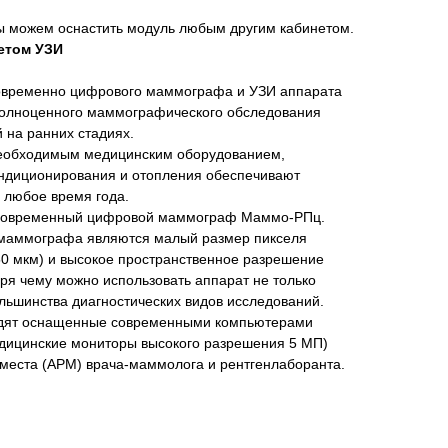
ы можем оснастить модуль любым другим кабинетом.
етом УЗИ
овременно цифрового маммографа и УЗИ аппарата
полноценного маммографического обследования
 на ранних стадиях.
еобходимым медицинским оборудованием,
ндиционирования и отопления обеспечивают
 любое время года.
 современный цифровой маммограф Маммо-РПц.
маммографа являются малый размер пикселя
50 мкм) и высокое пространственное разрешение
аря чему можно использовать аппарат не только
ольшинства диагностических видов исследований.
одят оснащенные современными компьютерами
едицинские мониторы высокого разрешения 5 МП)
места (АРМ) врача-маммолога и рентгенлаборанта.