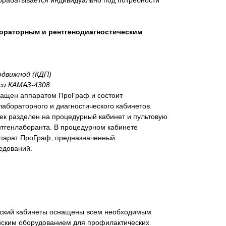
рорабатывается индивидуально под потребности
бораторным и рентгенодиагностическим
одвижной (КДП)
си КАМАЗ-4308
нащен аппаратом ПроГраф и состоит
лабораторного и диагностического кабинетов.
сек разделен на процедурный кабинет и пультовую
нтгенлаборанта. В процедурном кабинете
ппарат ПроГраф, предназначенный
едований.
еский кабинеты оснащены всем необходимым
ским оборудованием для профилактических