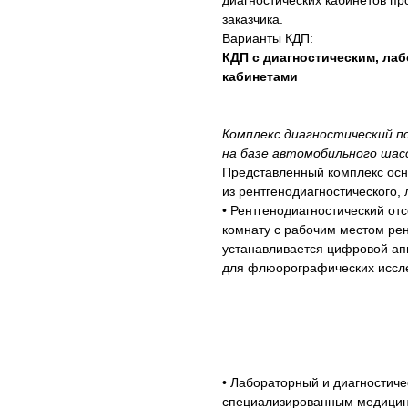
диагностических кабинетов п
заказчика.
Варианты КДП:
КДП с диагностическим, ла
кабинетами
Комплекс диагностический п
на базе автомобильного шас
Представленный комплекс ос
из рентгенодиагностического, 
• Рентгенодиагностический от
комнату с рабочим местом ре
устанавливается цифровой а
для флюорографических иссл
• Лабораторный и диагностич
специализированным медицин