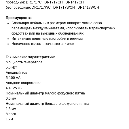
проводные: DR1717C | DR1717CH | DR1417CH
беспроводные: DR1717WC | DR1717WCH | DR1417WCH
Преимущества
Благодаря небольшим размерам аппарат можно легко
перемещать между кабинетами, использовать в транспортных
средствах или на выездных обследованиях
Интуитивно понятные настройки и режимы
Неизменно высокое качество снимков
Технические характеристики
Мощность генератора
5,6 кВт
Анодный ток
5-100 мА
Анодное напряжение
40-125 кВ
Номинальный диаметр малого фокусного пятна
0,6 мм
Номинальный диаметр большого фокусного пятна
1,8 мм
Масса
15 кг