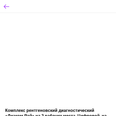
Комплекс рентгеновский диагностический
«Диаком-Рэй» на 2 рабочих места. Циф­ро­вой, на