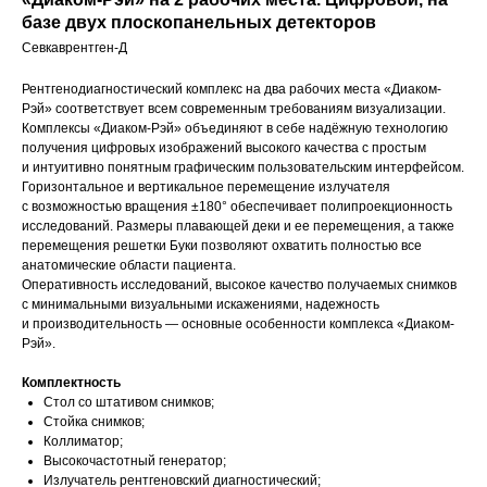
базе двух пло­ско­па­нель­ных де­тек­то­ров
Севкаврентген-Д
Рентгенодиагностический комплекс на два рабочих места «Диаком-
Рэй» соответствует всем современным требованиям визуализации.
Комплексы «Диаком-Рэй» объединяют в себе надёжную технологию
получения цифровых изображений высокого качества с простым
и интуитивно понятным графическим пользовательским интерфейсом.
Горизонтальное и вертикальное перемещение излучателя
с возможностью вращения ±180° обеспечивает полипроекционность
исследований. Размеры плавающей деки и ее перемещения, а также
перемещения решетки Буки позволяют охватить полностью все
анатомические области пациента.
Оперативность исследований, высокое качество получаемых снимков
с минимальными визуальными искажениями, надежность
и производительность — основные особенности комплекса «Диаком-
Рэй».
Комплектность
Стол со штативом снимков;
Стойка снимков;
Коллиматор;
Высокочастотный генератор;
Излучатель рентгеновский диагностический;