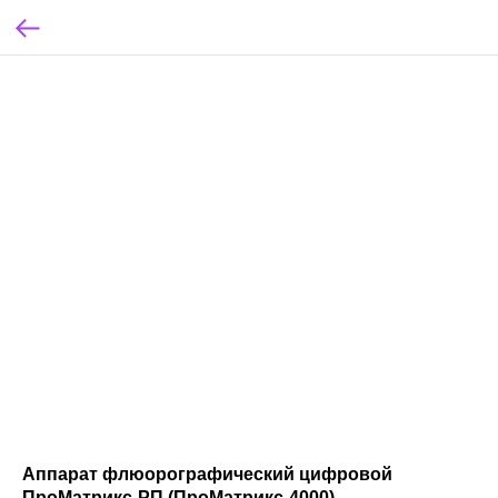
Аппарат флюорографический цифровой
ПроМатрикс-РП (ПроМатрикс-4000)