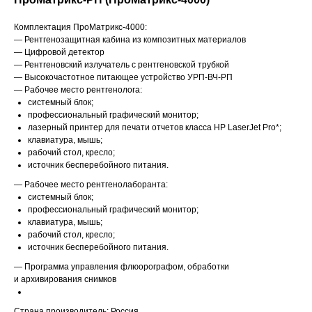
Комплектация ПроМатрикс-4000:
— Рентгенозащитная кабина из композитных материалов
— Цифровой детектор
— Рентгеновский излучатель с рентгеновской трубкой
— Высокочастотное питающее устройство УРП-ВЧ-РП
— Рабочее место рентгенолога:
cистемный блок;
профессиональный графический монитор;
лазерный принтер для печати отчетов класса HP LaserJet Pro*;
клавиатура, мышь;
рабочий стол, кресло;
источник бесперебойного питания.
— Рабочее место рентгенолаборанта:
системный блок;
профессиональный графический монитор;
клавиатура, мышь;
рабочий стол, кресло;
источник бесперебойного питания.
— Программа управления флюорографом, обработки
и архивирования снимков
Страна производитель: Россия