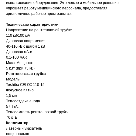
использования оборудования. Это легкое и мобильное решение
упрощает работу медицинского персонала, предоставляя
эргономичное рабочее пространство.
Технические характеристики
Напряжение на рентгеновской трубке
110 кВ/100 мА
Диапазон напряжения
40-110 кВ с шагом 1 кВ
Диапазон мА·с
0,1-100 мА·с
Макс. Мощность
5 кВт (при 75 кВ)
Рентгеновская трубка
Модель
Toshiba CEI OX 110-15
Фокусное пятно
1,5 мм
Теплоотдача анода
57 ТЕ/с
Теплоемкость рентгеновской трубки
76 кTE
Коллиматор
Лазерный указатель
опционально