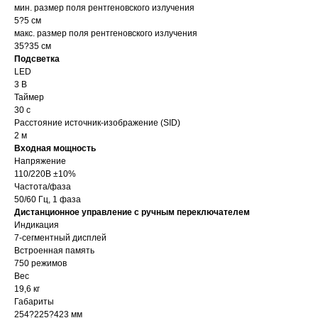
мин. размер поля рентгеновского излучения
5?5 см
макс. размер поля рентгеновского излучения
35?35 см
Подсветка
LED
3 В
Таймер
30 с
Расстояниe источник-изображение (SID)
2 м
Входная мощность
Напряжение
110/220В ±10%
Частота/фаза
50/60 Гц, 1 фаза
Дистанционное управление с ручным переключателем
Индикация
7-сегментный дисплей
Встроенная память
750 режимов
Вес
19,6 кг
Габариты
254?225?423 мм