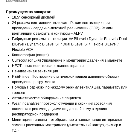
Loewenstein
Преимущества аппарата:
18,5" сенсорный дисплей
24 режима вентиляции, включая:- Режим вентиляции при
проведении сердечно-легочной реанимации (СЛР)- Режим
вентиляции с закрытым контуром – ALPV
Гибридные режимы вентиляции: VA BiLevel / Dynamic BiLevel / Dual
BiLevel / Dynamic BiLevel ST / Dual BiLevel ST/ Flexible BiLevel /
Flexible VCV
Капнография (опция)
Cuffscout (опция) Управление и мониторинг давления в манжете
HFOT – высокопоточная оксигенотерапия
Неинвазивная вентиляция
PEEPfinder Построение статической кривой давление-объем и
проведение рекрутмента
Помощь Подсказки по каждому режиму вентиляции, параметру или
тревоге
Автоматическое обнаружение пациента
Weaninganalyzer протокол отучения и скрининг состояния
пациента с рекомендациями по дальнейшему ведению
респираторной поддержки
Мониторинг гигиены – отображение и напоминание интервалов
замены расходных материалов (дыхательный контур, фильтр и
т.д.)