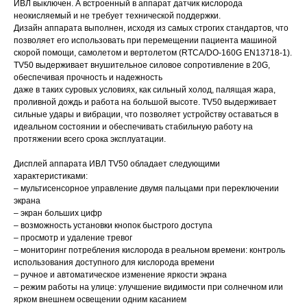
ИВЛ выключен. А встроенный в аппарат датчик кислорода
неокисляемый и не требует технической поддержки.
Дизайн аппарата выполнен, исходя из самых строгих стандартов, что
позволяет его использовать при перемещении пациента машиной
скорой помощи, самолетом и вертолетом (RTCA/DO-160G EN13718-1).
TV50 выдерживает внушительное силовое сопротивление в 20G,
обеспечивая прочность и надежность
даже в таких суровых условиях, как сильный холод, палящая жара,
проливной дождь и работа на большой высоте. TV50 выдерживает
сильные удары и вибрации, что позволяет устройству оставаться в
идеальном состоянии и обеспечивать стабильную работу на
протяжении всего срока эксплуатации.
Дисплей аппарата ИВЛ TV50 обладает следующими
характеристиками:
– мультисенсорное управление двумя пальцами при переключении
экрана
– экран больших цифр
– возможность установки кнопок быстрого доступа
– просмотр и удаление тревог
– мониторинг потребления кислорода в реальном времени: контроль
использования доступного для кислорода времени
– ручное и автоматическое изменение яркости экрана
– режим работы на улице: улучшение видимости при солнечном или
ярком внешнем освещении одним касанием