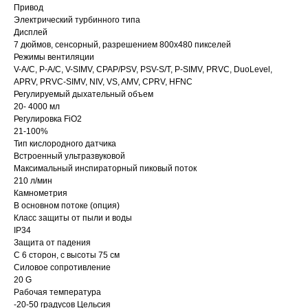
Привод
Электрический турбинного типа
Дисплей
7 дюймов, сенсорный, разрешением 800х480 пикселей
Режимы вентиляции
V-A/C, P-A/C, V-SIMV, CPAP/PSV, PSV-S/T, P-SIMV, PRVC, DuoLevel,
APRV, PRVC-SIMV, NIV, VS, AMV, CPRV, HFNC
Регулируемый дыхательный объем
20- 4000 мл
Регулировка FiO2
21-100%
Тип кислородного датчика
Встроенный ультразвуковой
Максимальный инспираторный пиковый поток
210 л/мин
Камнометрия
В основном потоке (опция)
Класс защиты от пыли и воды
IP34
Защита от падения
С 6 сторон, с высоты 75 см
Силовое сопротивление
20 G
Рабочая температура
-20-50 градусов Цельсия