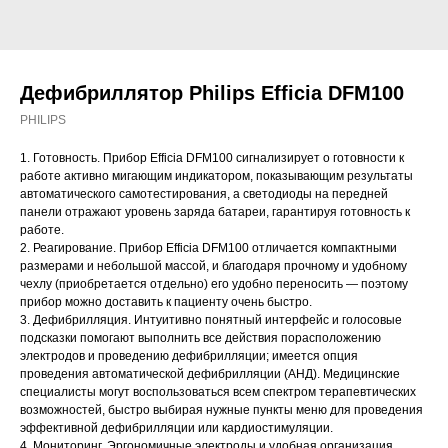
Дефибриллятор Philips Efficia DFM100
PHILIPS
1. Готовность. Прибор Efficia DFM100 сигнализирует о готовности к
работе активно мигающим индикатором, показывающим результаты
автоматического самотестирования, а светодиоды на передней
панели отражают уровень заряда батареи, гарантируя готовность к
работе.
2. Реагирование. Прибор Efficia DFM100 отличается компактными
размерами и небольшой массой, и благодаря прочному и удобному
чехлу (приобретается отдельно) его удобно переносить — поэтому
прибор можно доставить к пациенту очень быстро.
3. Дефибрилляция. Интуитивно понятный интерфейс и голосовые
подсказки помогают выполнить все действия порасположению
электродов и проведению дефибрилляции; имеется опция
проведения автоматической дефибрилляции (АНД). Медицинские
специалисты могут воспользоваться всем спектром терапевтических
возможностей, быстро выбирая нужные пункты меню для проведения
эффективной дефибрилляции или кардиостимуляции.
4. Мониторинг. Эргономичные электроды и удобная организация