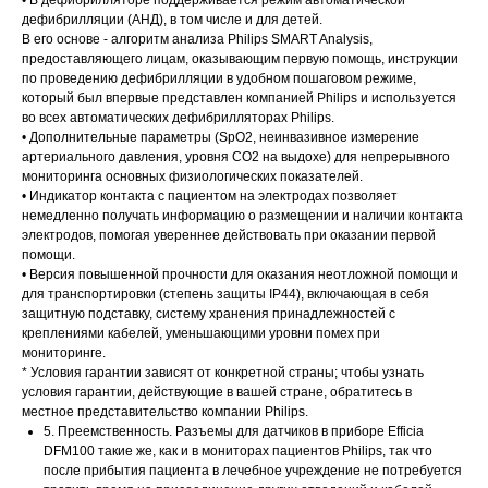
• В дефибрилляторе поддерживается режим автоматической
дефибрилляции (АНД), в том числе и для детей.
В его основе - алгоритм анализа Philips SMART Analysis,
предоставляющего лицам, оказывающим первую помощь, инструкции
по проведению дефибрилляции в удобном пошаговом режиме,
который был впервые представлен компанией Philips и используется
во всех автоматических дефибрилляторах Philips.
• Дополнительные параметры (SpO2, неинвазивное измерение
артериального давления, уровня CO2 на выдохе) для непрерывного
мониторинга основных физиологических показателей.
• Индикатор контакта с пациентом на электродах позволяет
немедленно получать информацию о размещении и наличии контакта
электродов, помогая увереннее действовать при оказании первой
помощи.
• Версия повышенной прочности для оказания неотложной помощи и
для транспортировки (степень защиты IP44), включающая в себя
защитную подставку, систему хранения принадлежностей с
креплениями кабелей, уменьшающими уровни помех при
мониторинге.
* Условия гарантии зависят от конкретной страны; чтобы узнать
условия гарантии, действующие в вашей стране, обратитесь в
местное представительство компании Philips.
5. Преемственность. Разъемы для датчиков в приборе Efficia
DFM100 такие же, как и в мониторах пациентов Philips, так что
после прибытия пациента в лечебное учреждение не потребуется