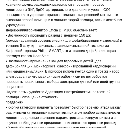
хранения других расходных материалов упрощают процесс
мониторинга ЭКГ, SpO2, артериального давления и уровня CO2
навыдохе, что упрощает принятие клинических решений как в месте
оказания первой помощи и в машине скорой помощи, так и в лечебном
учреждении.
Дефибриллятор-монитор Efficia DFM100 обеспечивает:
• Возможность проводить разряд с энергией 150 Дж
(рекомендованный уровень энергии для дефибрилляции у взрослых) в
течение 5 секунд — с использованием испытанной технологии
бифазной терапии Philips SMART, что и в наших дефибрилляторах
премиум-класса HeartStart.
• Возможность применения как для взрослых и детей , для
дефибрилляции, мониторинга, синхронизированной кардиоверсии
или кардиостимуляции. В приборе используется один и тот же набор
электродов, так что медицинским работникам не потребуется
проверять правильность выбора электродов для той или иной группы
пациентов.
Надежность и удобство Адаптация к потребностям неотложной
помощи Сокращение стоимости
поддержки
• Кнопка категории пациента позволяет быстро переключаться между
различными категориями пациентов; при этом прибор автоматически
меняет предельные значения параметров, анализирует ритмы и в
случае необходимости предлагает пользователю провести разряд.