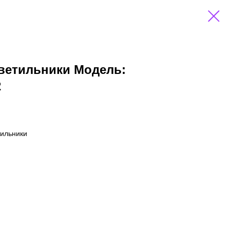
светильники Модель:
2
я
тильники