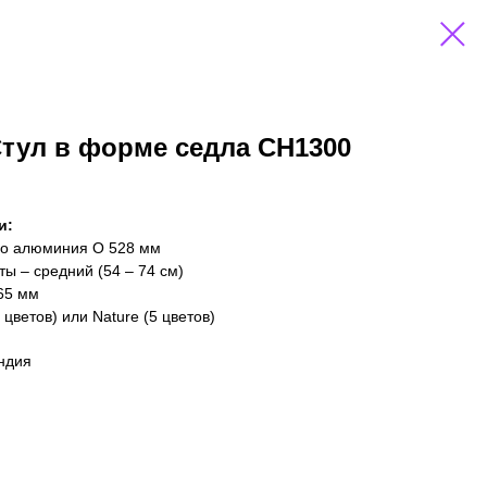
Стул в форме седла CH1300
и:
го алюминия O 528 мм
ы – средний (54 – 74 см)
65 мм
 цветов) или Nature (5 цветов)
ндия