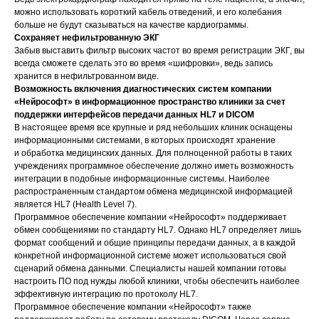
можно использовать короткий кабель отведений, и его колебания
больше не будут сказываться на качестве кардиограммы.
Сохраняет нефильтрованную ЭКГ
Забыв выставить фильтр высоких частот во время регистрации ЭКГ, вы
всегда сможете сделать это во время «шифровки», ведь запиcь
хранится в нефильтрованном виде.
Возможность включения диагностических систем компании
«Нейрософт» в информационное пространство клиники за счет
поддержки интерфейсов передачи данных HL7 и DICOM
В настоящее время все крупные и ряд небольших клиник оснащены
информационными системами, в которых происходят хранение
и обработка медицинских данных. Для полноценной работы в таких
учреждениях программное обеспечение должно иметь возможность
интеграции в подобные информационные системы. Наиболее
распространенным стандартом обмена медицинской информацией
является HL7 (Health Level 7).
Программное обеспечение компании «Нейрософт» поддерживает
обмен сообщениями по стандарту HL7. Однако HL7 определяет лишь
формат сообщений и общие принципы передачи данных, а в каждой
конкретной информационной системе может использоваться свой
сценарий обмена данными. Специалисты нашей компании готовы
настроить ПО под нужды любой клиники, чтобы обеспечить наиболее
эффективную интеграцию по протоколу HL7.
Программное обеспечение компании «Нейрософт» также