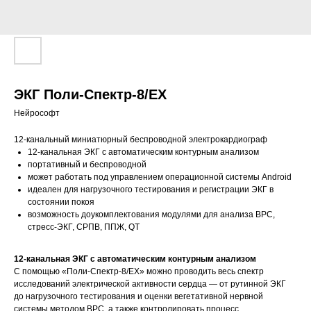
ЭКГ Поли-Спектр-8/EX
Нейрософт
12-канальный миниатюрный беспроводной электрокардиограф
12-канальная ЭКГ с автоматическим контурным анализом
портативный и беспроводной
может работать под управлением операционной системы Android
идеален для нагрузочного тестирования и регистрации ЭКГ в
состоянии покоя
возможность доукомплектования модулями для анализа ВРС,
стресс-ЭКГ, СРПВ, ППЖ, QT
12-канальная ЭКГ с автоматическим контурным анализом
С помощью «Поли-Спектр-8/ЕХ» можно проводить весь спектр
исследований электрической активности сердца — от рутинной ЭКГ
до нагрузочного тестирования и оценки вегетативной нервной
системы методом ВРС, а также контролировать процесс