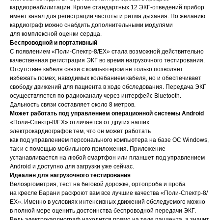
кардиореабилитации. Кроме стандартных 12 ЭКГ-отведений прибор
имеет канал для регистрации частоты и ритма дыхания. По желанию
кардиограф можно снабдить дополнительными модулями
для комплексной оценки сердца.
Беспроводной и портативный
С появлением «Поли-Спектр-8/ЕХ» стала возможной действительно
качественная регистрация ЭКГ во время нагрузочного тестирования.
Отсутствие кабеля связи с компьютером не только позволяет
избежать помех, наводимых колебанием кабеля, но и обеспечивает
свободу движений для пациента в ходе обследования. Передача ЭКГ
осуществляется по радиоканалу через интерфейс Bluetooth.
Дальность связи составляет около 8 метров.
Может работать под управлением операционной системы Android
«Поли-Спектр-8/ЕХ» отличается от других наших
электрокардиографов тем, что он может работать
как под управлением персонального компьютера на базе ОС Windows,
так и с помощью мобильного приложения. Приложение
устанавливается на любой смартфон или планшет под управлением
Android и доступно для загрузки уже сейчас.
Идеален для нагрузочного тестирования
Велоэргометрия, тест на беговой дорожке, ортопроба и проба
на кресле Барани раскроют вам все лучшие качества «Поли-Спектр-8/
ЕХ». Именно в условиях интенсивных движений обследуемого можно
в полной мере оценить достоинства беспроводной передачи ЭКГ.
Ведь электрокардиограф находится прямо на теле пациента, а значит,