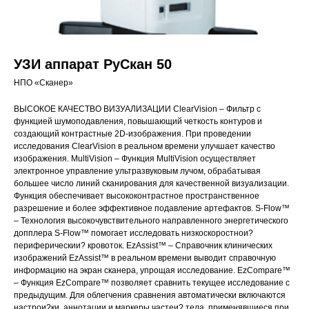
УЗИ аппарат РуСкан 50
НПО «Сканер»
ВЫСОКОЕ КАЧЕСТВО ВИЗУАЛИЗАЦИИ ClearVision – Фильтр с
функцией шумоподавления, повышающий четкость контуров и
создающий контрастные 2D-изображения. При проведении
исследования ClearVision в реальном времени улучшает качество
изображения. MultiVision – Функция MultiVision осуществляет
электронное управление ультразвуковым лучом, обрабатывая
большее число линий сканирования для качественной визуализации.
Функция обеспечивает высококонтрастное пространственное
разрешение и более эффективное подавление артефактов. S-Flow™
– Технология высокочувствительного направленного энергетического
допплера S-Flow™ помогает исследовать низкоскоростнои?
периферическии? кровоток. EzAssist™ – Справочник клинических
изображений EzAssist™ в реальном времени выводит справочную
информацию на экран сканера, упрощая исследование. EzCompare™
– Функция EzCompare™ позволяет сравнить текущее исследование с
предыдущим. Для облегчения сравнения автоматически включаются
настрои?ки, аннотации и маркеры частеи? тела, применявшиеся при