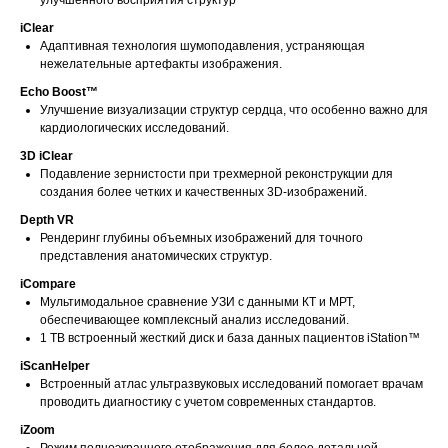
улучшенного восприятия структур
iClear
Адаптивная технология шумоподавления, устраняющая
нежелательные артефакты изображения.
Echo Boost™
Улучшение визуализации структур сердца, что особенно важно для
кардиологических исследований.
3D iClear
Подавление зернистости при трехмерной реконструкции для
создания более четких и качественных 3D-изображений.
Depth VR
Рендеринг глубины объемных изображений для точного
представления анатомических структур.
iCompare
Мультимодальное сравнение УЗИ с данными КТ и МРТ,
обеспечивающее комплексный анализ исследований.
1 TB встроенный жесткий диск и база данных пациентов iStation™
iScanHelper
Встроенный атлас ультразвуковых исследований помогает врачам
проводить диагностику с учетом современных стандартов.
iZoom