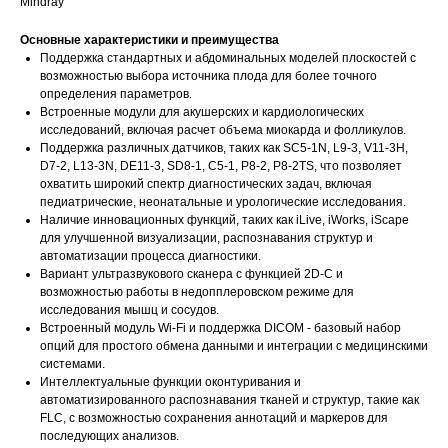
Mindray
Основные характеристики и преимущества
Поддержка стандартных и абдоминальных моделей плоскостей с
возможностью выбора источника плода для более точного
определения параметров.
Встроенные модули для акушерских и кардиологических
исследований, включая расчет объема миокарда и фолликулов.
Поддержка различных датчиков, таких как SC5-1N, L9-3, V11-3H,
D7-2, L13-3N, DE11-3, SD8-1, C5-1, P8-2, P8-2TS, что позволяет
охватить широкий спектр диагностических задач, включая
педиатрические, неонатальные и урологические исследования.
Наличие инновационных функций, таких как iLive, iWorks, iScape
для улучшенной визуализации, распознавания структур и
автоматизации процесса диагностики.
Вариант ультразвукового сканера с функцией 2D-C и
возможностью работы в недопплеровском режиме для
исследования мышц и сосудов.
Встроенный модуль Wi-Fi и поддержка DICOM - базовый набор
опций для простого обмена данными и интеграции с медицинскими
системами.
Интеллектуальные функции оконтуривания и
автоматизированного распознавания тканей и структур, такие как
FLC, с возможностью сохранения аннотаций и маркеров для
последующих анализов.