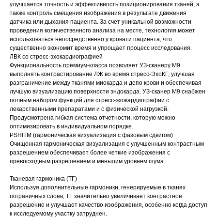
улучшается точность и эффективность позиционирования тканей, а
также контроль смещения изображения в результате движения
датчика или дыхания пациента. За счет уникальной возможности
проведения количественного анализа на месте, технология может
использоваться непосредственно у кровати пациента, что
существенно экономит время и упрощает процесс исследования.
ЛВК со стресс-эхокардиографией
Функциональность премиум-класса позволяет УЗ-сканеру M9
выполнять контрастирование ЛЖ во время стресс-ЭхоКГ, улучшая
разграничение между тканями миокарда и депо крови и обеспечивая
лучшую визуализацию поверхности эндокарда. УЗ-сканер М9 снабжен
полным набором функций для стресс-эхокардиографии с
лекарственными препаратами и с физической нагрузкой.
Предусмотрена гибкая система отчетности, которую можно
оптимизировать в индивидуальном порядке.
PSHITM (гармоническая визуализация с фазовым сдвигом)
Очищенная гармоническая визуализация с улучшенным контрастным
разрешением обеспечивает более четкие изображения с
превосходным разрешением и меньшим уровнем шума.
Тканевая гармоника (ТГ)
Используя дополнительные гармоники, генерируемые в тканях
пограничных слоев, ТГ значительно увеличивает контрастное
разрешение и улучшает качество изображения, особенно когда доступ
к исследуемому участку затруднен.