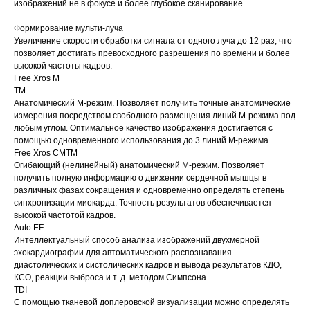
изображений не в фокусе и более глубокое сканирование.
Формирование мульти-луча
Увеличение скорости обработки сигнала от одного луча до 12 раз, что
позволяет достигать превосходного разрешения по времени и более
высокой частоты кадров.
Free Xros M
TM
Анатомический М-режим. Позволяет получить точные анатомические
измерения посредством свободного размещения линий М-режима под
любым углом. Оптимальное качество изображения достигается с
помощью одновременного использования до 3 линий М-режима.
Free Xros CMTM
Огибающий (нелинейный) анатомический М-режим. Позволяет
получить полную информацию о движении сердечной мышцы в
различных фазах сокращения и одновременно определять степень
синхронизации миокарда. Точность результатов обеспечивается
высокой частотой кадров.
Auto EF
Интеллектуальный способ анализа изображений двухмерной
эхокардиографии для автоматического распознавания
диастолических и систолических кадров и вывода результатов КДО,
КСО, реакции выброса и т. д. методом Симпсона
TDI
С помощью тканевой доплеровской визуализации можно определять