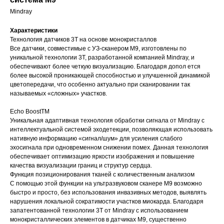
Mindray
Характеристики
Технология датчиков 3T на основе монокристаллов
Все датчики, совместимые с УЗ-сканером M9, изготовлены по
уникальной технологии 3Т, разработанной компанией Mindray, и
обеспечивают более четкую визуализацию. Благодаря допол ется
более высокой проникающей способностью и улучшенной динамикой
цветопередачи, что особенно актуально при сканировании так
называемых «сложных» участков.
Echo BoostTM
Уникальная адаптивная технология обработки сигнала от Mindray с
интеллектуальной системой эходетекции, позволяющая использовать
нативную информацию «сигнал/шум» для усиления слабого
эхосигнала при одновременном снижении помех. Данная технология
обеспечивает оптимизацию яркости изображения и повышение
качества визуализации границ и структур сердца.
Функция позиционирования тканей с количественным анализом
С помощью этой функции на ультразвуковом сканере M9 возможно
быстро и просто, без использования инвазивных методов, выявлять
нарушения локальной сократимости участков миокарда. Благодаря
запатентованной технологии 3T от Mindray с использованием
монокристаллических элементов в датчиках M9, существенно